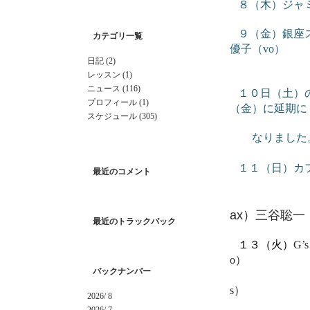
８（木）ジャ
９（金）銀座
カテゴリ一覧
優子（vo）
日記 (2)
渡邊恭一（t
レッスン (1)
ニュース (116)
１０日（土）の
プロフィール (1)
（金）に延期に
スケジュール (305)
なりました
１１（日）
最近のコメント
夕方
ax
）三谷聡一
最近のトラックバック
１３（火）
G
o）
バックナンバー
山村
s）
2026/ 8