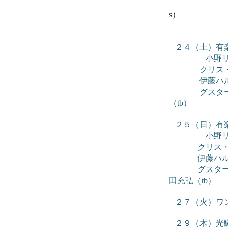
樋
s）
堀江美
２４（土）有楽町 35
小野リサ（v
クリス・シル
伊藤ハルトシ（
グスターボ・
（tb）
２５（日）有楽町 35
小野リサ（v
クリス・シル
伊藤ハルトシ（
グスターボ・ア
田充弘（tb）
２７（火）ワ
２９（木）光鱗