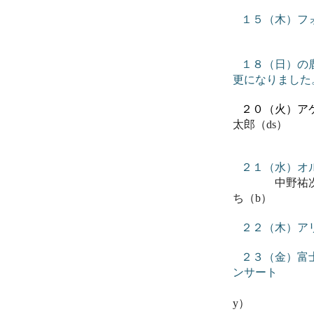
１５（木）フ
スペシャ
１８（日）の
更になりました
２０（火）
太郎（ds）
２１（水）オ
中野祐次（ds
ち（b）
２２（木）ア
２３（金）富
ンサート
MAL
y）