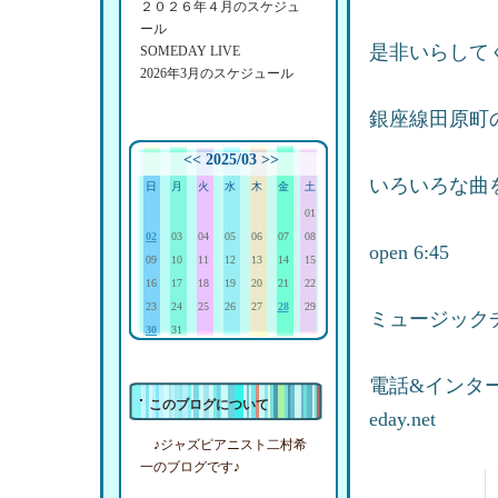
２０２６年４月のスケジュ
ール
是非いらして
SOMEDAY LIVE
2026年3月のスケジュール
銀座線田原町
<<
2025/03
>>
いろいろな曲
日
月
火
水
木
金
土
01
02
03
04
05
06
07
08
open 6:45 
09
10
11
12
13
14
15
16
17
18
19
20
21
22
23
24
25
26
27
28
29
ミュージック
30
31
電話&インターネ
このブログについて
eday.net
♪ジャズピアニスト二村希
一のブログです♪