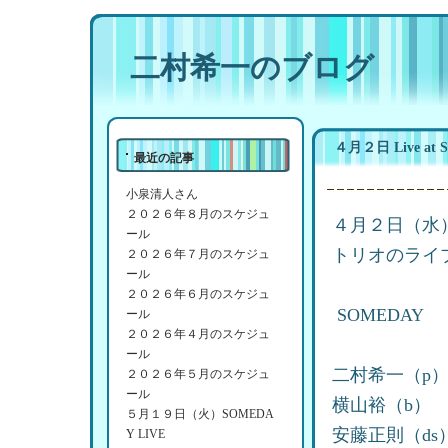
二村希一のブログ
４月２日 Live at S
最近の記事
小泉清人さん
２０２６年８月のスケジュ
４月２日（水
ール
トリオのライ
２０２６年７月のスケジュ
ール
２０２６年６月のスケジュ
SOMEDAY
ール
２０２６年４月のスケジュ
ール
二村希一（p
２０２６年５月のスケジュ
ール
横山裕（b）
５月１９日（火）SOMEDA
安藤正則（ds
Y LIVE