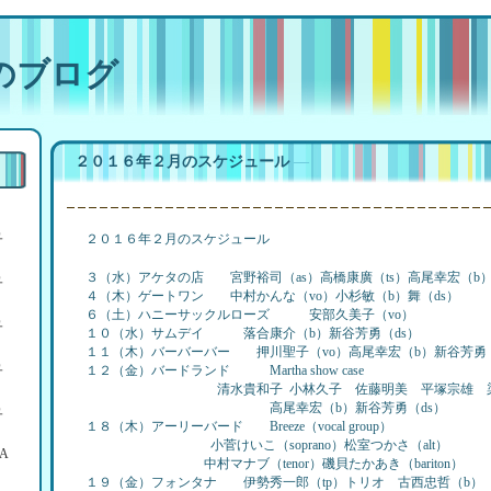
のブログ
２０１６年２月のスケジュール
―
ュ
２０１６年２月のスケジュール
３（水）アケタの店 宮野裕司（as）高橋康廣（ts）高尾幸宏（b）
ュ
４（木）ゲートワン 中村かんな（vo）小杉敏（b）舞（ds）
６（土）ハニーサックルローズ 安部久美子（vo）
ュ
１０（水）サムデイ 落合康介（b）新谷芳勇（ds）
１１（木）バーバーバー 押川聖子（vo）高尾幸宏（b）新谷芳勇（
ュ
１２（金）バードランド
Martha show case
清水貴和子
小林久子 佐藤明美 平塚宗雄
高尾幸宏（b）新谷芳勇（ds）
ュ
１８（木）アーリーバード Breeze（vocal group）
小菅けいこ（soprano）松室つかさ（alt）
A
中村マナブ（tenor）磯貝たかあき（bariton）
１９（金）フォンタナ 伊勢秀一郎（tp）トリオ 古西忠哲（b）