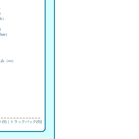
半
）
）
）
ute）
み（vo）
）
(0)
｜
トラックバック(0)
]