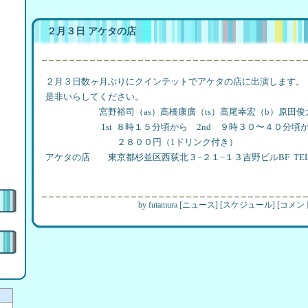
２月３日 アケタの店
―
２月３日数ヶ月ぶりにクインテットでアケタの店に出演します。
是非いらしてください。
宮野裕司（as）高橋康廣（ts）高尾幸宏（b）原田俊太
1st ８時１５分頃から 2nd ９時３０〜４０分頃
２８００円（1ドリンク付き）
アケタの店 東京都杉並区西荻北３−２１−１３吉野ビルBF TEL 03-
by
futamura
[
ニュース
]
[
スケジュール
]
[
コメント