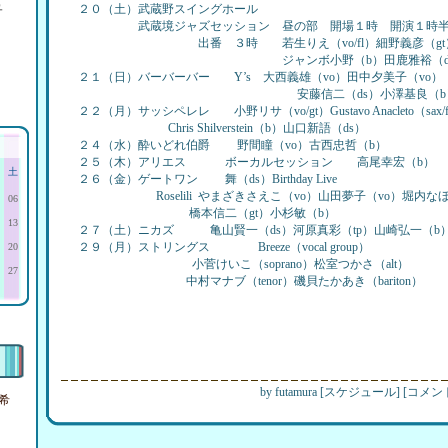
ュ
２０（土）武蔵野スイングホール
武蔵境ジャズセッション 昼の部 開場１時 開演１時
出番 ３時
若生りえ（vo/fl）細野義彦（gt
ジャンボ小野（b）田鹿雅裕（ds
２１（日）バーバーバー
Y’s 大西義雄（vo）田中夕美子（vo）
安藤信二（ds）小澤基良（b
２２（月）サッシペレレ 小野リサ（vo/gt）Gustavo Anacleto（sax/fl
Chris Shilverstein（b）山口新語（ds）
２４（水）酔いどれ伯爵 野間瞳（vo）古西忠哲（b）
２５（木）アリエス ボーカルセッション 高尾幸宏（b）
土
２６（金）ゲートワン
舞（ds）Birthday Live
Roselili やまざきさえこ（vo）山田夢子（vo）堀内なほ
06
橋本信二（gt）小杉敏（b）
13
２７（土）ニカズ 亀山賢一（ds）河原真彩（tp）山崎弘一（b
２９（月）ストリングス
Breeze（vocal group）
20
小菅けいこ（soprano）松室つかさ（alt）
27
中村マナブ（tenor）磯貝たかあき（bariton）
by
futamura
[
スケジュール
]
[
コメント
希