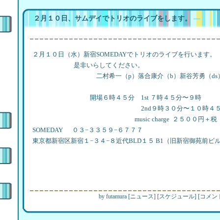
２月１０日、サムデイでトリオのライブをします。
―
２月１０日（水）新宿SOMEDAYでトリオのライブを行います。
是非いらしてください。
二村希一（p）落合康介（b）新谷芳勇（ds
開場６時４５分 1st ７時４５分〜９時
2nd９時３０分〜１０時４５
music charge ２５００円＋税
SOMEDAY ０３−３３５９−６７７７
東京都新宿区新宿１−３４−８近代BLD１５ B1（旧新宿御苑前ビ
by
futamura
[
ニュース
]
[
スケジュール
]
[
コメント