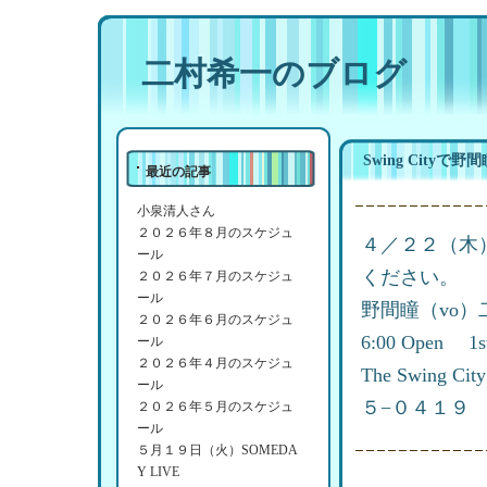
二村希一のブログ
Swing City
最近の記事
小泉清人さん
２０２６年８月のスケジュ
４／２２（木）
ール
ください。
２０２６年７月のスケジュ
ール
野間瞳（vo）
２０２６年６月のスケジュ
6:00 Open 1s
ール
２０２６年４月のスケジュ
The Swin
ール
５−０４１９
２０２６年５月のスケジュ
ール
５月１９日（火）SOMEDA
Y LIVE