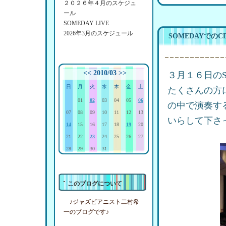
２０２６年４月のスケジュ
ール
SOMEDAY LIVE
2026年3月のスケジュール
SOMEDAYでの
<<
2010/03
>>
３月１６日のS
日
月
火
水
木
金
土
たくさんの方
01
02
03
04
05
06
の中で演奏す
07
08
09
10
11
12
13
いらして下さ
14
15
16
17
18
19
20
21
22
23
24
25
26
27
28
29
30
31
このブログについて
♪ジャズピアニスト二村希
一のブログです♪